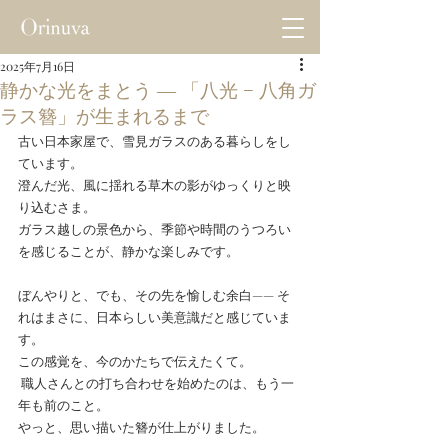
2025年7月16日
静かな光をまとう ― 「八光 − 八角ガ
ラス簪」が生まれるまで
古い日本家屋で、雪見ガラスのある暮らしをし
ています。 
澄んだ光、風に揺れる草木の影がゆっくりと映
り込むさま。 
ガラス越しの景色から、季節や時間のうつろい
を感じることが、静かな楽しみです。 
ぼんやりと、でも、その先を愉しむ余白—— そ
れはまさに、日本らしい美意識だと感じていま
す。
この感覚を、今のかたちで伝えたくて。
 職人さんとの打ち合わせを始めたのは、もう一
年も前のこと。 
やっと、思い描いた簪が仕上がりました。