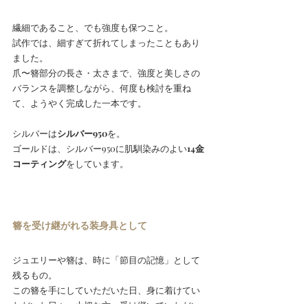
繊細であること、でも強度も保つこと。 
試作では、細すぎて折れてしまったこともあり
ました。
爪〜簪部分の長さ・太さまで、強度と美しさの
バランスを調整しながら、何度も検討を重ね
て、ようやく完成した一本です。 
シルバーは
シルバー950
を。
ゴールドは、シルバー950に肌馴染みのよい
14金
コーティング
をしています。
簪を受け継がれる装身具として 
ジュエリーや簪は、時に「節目の記憶」として
残るもの。 
この簪を手にしていただいた日、身に着けてい
ただいた日々、大切な方へ受け継いでいただい