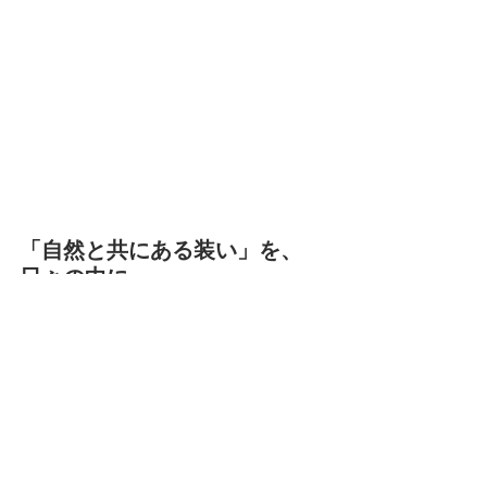
「自然と共にある装い」を、
日々の中に
私たちの暮らしは、自然のリズムと密接につな
がっています。
季節の節目を意識することは、自分自身の心の
変化にもそっと気づくきっかけになります。
「穀雨」という名前にふさわしく、
自然からの恵みと美しさを感じながら、
日々の装いにそっと彩りを添える時間を楽しん