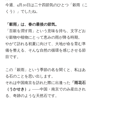
今週、4月20日は二十四節気のひとつ「穀雨（こ
くう）」でしたね。
「穀雨」は、春の最後の節気。
「百穀を潤す雨」という意味を持ち、文字どお
り穀物や植物にとって恵みの雨が降る時期。
やがて訪れる初夏に向けて、大地が命を育む準
備を整える、そんな自然の循環を感じさせる節
目です。
この「穀雨」という季節の名を聞くと、私はあ
る石のことを思い出します。
それは中国南京を訪れた際に出逢った
「雨花石
（うかせき）」
――中国・南京でのみ産出され
る、奇跡のような天然石です。