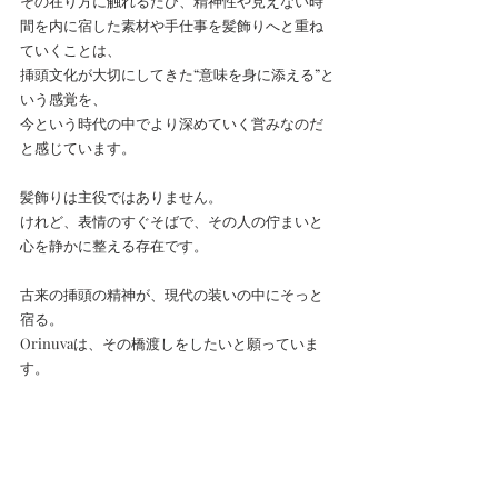
その在り方に触れるたび、精神性や見えない時
間を内に宿した素材や手仕事を髪飾りへと重ね
ていくことは、
挿頭文化が大切にしてきた“意味を身に添える”と
いう感覚を、
今という時代の中でより深めていく営みなのだ
と感じています。
髪飾りは主役ではありません。
けれど、表情のすぐそばで、その人の佇まいと
心を静かに整える存在です。
古来の挿頭の精神が、現代の装いの中にそっと
宿る。
Orinuvaは、その橋渡しをしたいと願っていま
す。