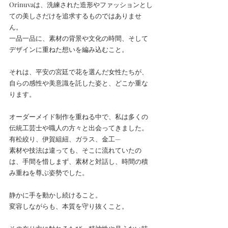
Orinuvaは、洗練された造形やファッションとし
ての美しさだけを追求するものではありませ
ん。
一品一品に、素材の背景や文化の時間、そして
デザインに重ねた想いを編み込むこと。
それは、平安の宮廷で花を選んだ女性たちが、
自らの感性や美意識を託した姿と、どこか重な
ります。
オーダーメイド制作を重ねる中で、私は多くの
伝統工芸士や職人の方々と出会ってきました。
有松絞り、伊賀組紐、ガラス、金工—
素材や技法は違っても、そこに流れていたの
は、手間を惜しまず、素材と対話し、時間の積
み重ねを尊ぶ姿勢でした。
静かに手を動かし続けること。
変容しながらも、本質を守り抜くこと。