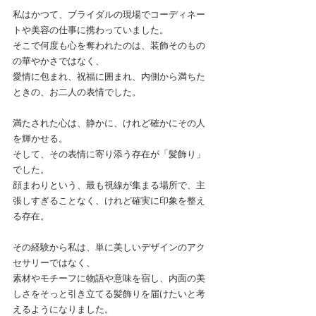
私はかつて、ブライダルの現場でコーディネー
トや美容の仕事に携わっていました。
そこで何度も心を奪われたのは、装飾そのもの
の華やかさではなく、
愛情に包まれ、祝福に囲まれ、内側から満ちた
ときの、お二人の表情でした。
満たされた心は、静かに、けれど確かにその人
を輝かせる。
そして、その表情に寄り添う存在が「髪飾り」
でした。
顔まわりという、最も視線が集まる場所で、主
張しすぎることなく、けれど確実に印象を整え
る存在。
その経験から私は、単に美しいデザインのアク
セサリーではなく、
素材やモチーフに物語や意味を宿し、内面の美
しさをそっと引き立てる髪飾りを届けたいと考
えるようになりました。