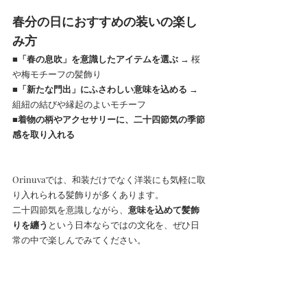
春分の日におすすめの装いの楽し
み方
■「春の息吹」を意識したアイテムを選ぶ
 → 桜
や梅モチーフの髪飾り
■「新たな門出」にふさわしい意味を込める
 → 
組紐の結びや縁起のよいモチーフ
■着物の柄やアクセサリーに、二十四節気の季節
感を取り入れる
Orinuvaでは、和装だけでなく洋装にも気軽に取
り入れられる髪飾りが多くあります。
二十四節気を意識しながら、
意味を込めて髪飾
りを纏う
という日本ならではの文化を、ぜひ日
常の中で楽しんでみてください。