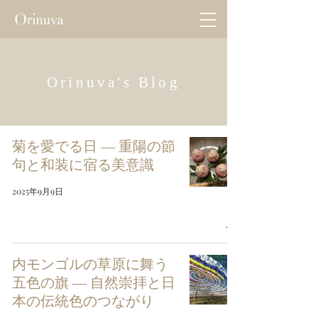
Orinuva's Blog
菊を愛でる日 ― 重陽の節
句と和装に宿る美意識
2025年9月9日
内モンゴルの草原に舞う
五色の旗 ― 自然崇拝と日
本の伝統色のつながり